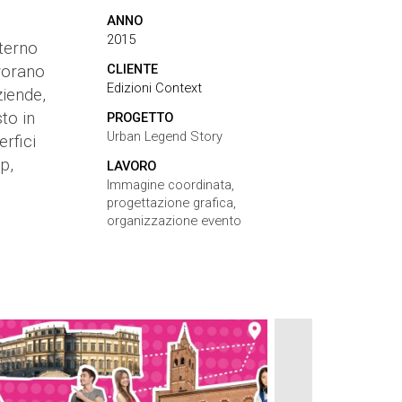
ANNO
2015
nterno
CLIENTE
avorano
Edizioni Context
ziende,
to in
PROGETTO
Urban Legend Story
erfici
p,
LAVORO
Immagine coordinata,
progettazione grafica,
organizzazione evento