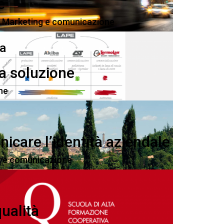
e
,
Marketing e comunicazione
ia
la soluzione
ne
nicare l’identità aziendale
 e comunicazione
ualità