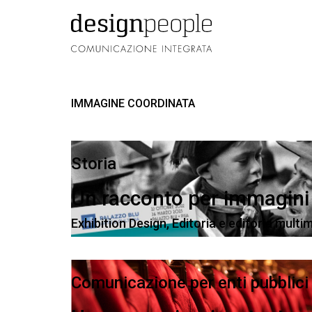
IMMAGINE COORDINATA
Storia
Un racconto per immagini
Exhibition Design
,
Editoria e editoria multi
Comunicazione per enti pubblici