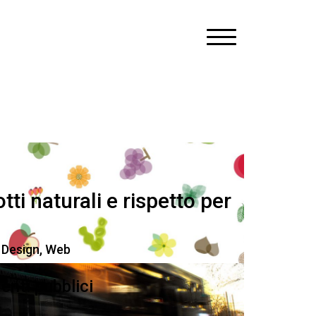
ti naturali e rispetto per
 Design
,
Web
nti pubblici