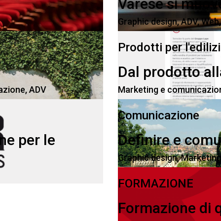
Varese si muov
Graphic design
,
ADV
,
Web
Prodotti per l'ediliz
Dal prodotto al
azione
,
ADV
Marketing e comunicazio
Comunicazione
ne per le
Definire e comu
Graphic design
,
Marketing
FORMAZIONE
Formazione di q