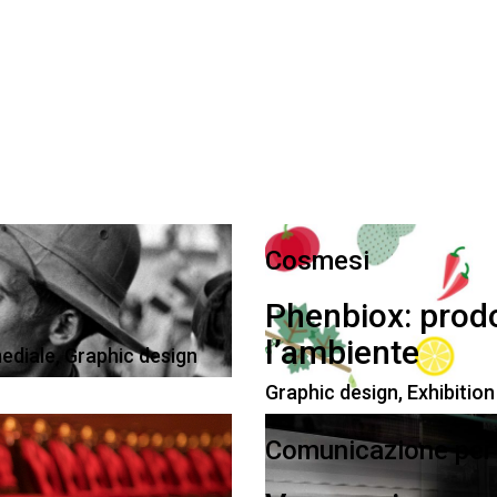
Cosmesi
Phenbiox: prodot
l’ambiente
mediale
,
Graphic design
Graphic design
,
Exhibition
Comunicazione per e