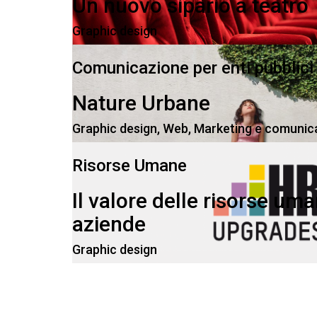
Un nuovo sipario a teatro
Graphic design
Comunicazione per enti pubblici
Nature Urbane
Graphic design
,
Web
,
Marketing e comunic
Risorse Umane
Il valore delle risorse uma
aziende
Graphic design