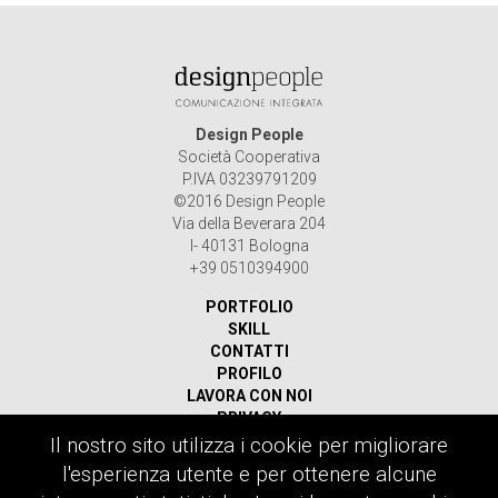
Design People
Società Cooperativa
P.IVA 03239791209
©2016 Design People
Via della Beverara 204
I- 40131 Bologna
+39 0510394900
PORTFOLIO
SKILL
CONTATTI
PROFILO
LAVORA CON NOI
PRIVACY
Il nostro sito utilizza i cookie per migliorare
Ricerca
l'esperienza utente e per ottenere alcune
per: