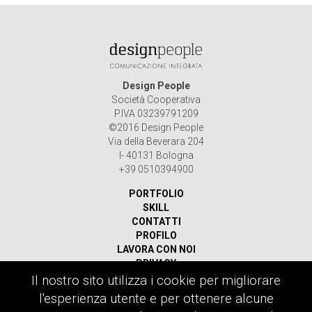
Design People
Società Cooperativa
P.IVA 03239791209
©2016 Design People
Via della Beverara 204
I- 40131 Bologna
+39 0510394900
PORTFOLIO
SKILL
CONTATTI
PROFILO
LAVORA CON NOI
PRIVACY
Il nostro sito utilizza i cookie per migliorare
Ricerca
l'esperienza utente e per ottenere alcune
per: