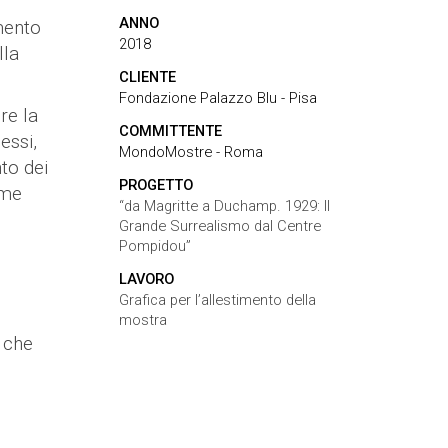
ANNO
mento
2018
lla
CLIENTE
Fondazione Palazzo Blu - Pisa
re la
COMMITTENTE
essi,
MondoMostre - Roma
to dei
PROGETTO
ome
“da Magritte a Duchamp. 1929: Il
Grande Surrealismo dal Centre
Pompidou”
e
LAVORO
Grafica per l’allestimento della
mostra
i che