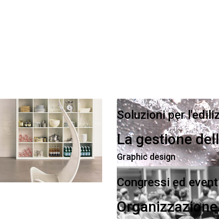
Soluzioni per l'edili
La gestione del
Graphic design
Congressi ed event
Organizzazione