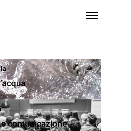
zia
l’acqua
i
 e comunicazione