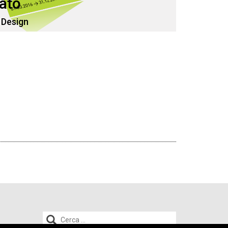
rato
 Design
Ricerca
per: