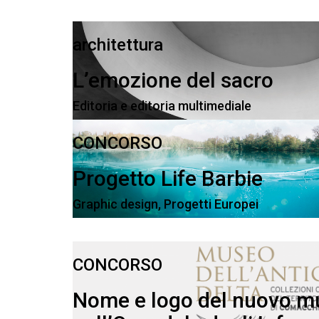
architettura
L’emozione del sacro
Editoria e editoria multimediale
CONCORSO
Progetto Life Barbie
Graphic design
,
Progetti Europei
CONCORSO
Nome e logo del nuovo m