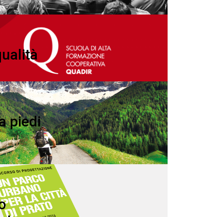
ualità
 a piedi
o