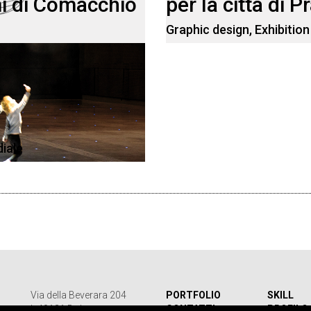
mi di Comacchio
per la città di P
Graphic design
,
Exhibition
diale
Via della Beverara 204
PORTFOLIO
SKILL
I- 40131 Bologna
CONTATTI
PROFILO