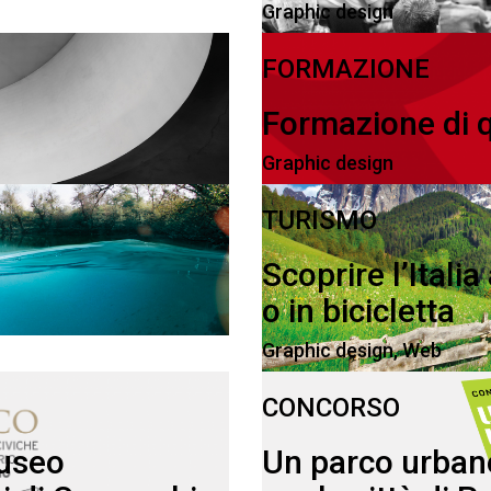
Graphic design
FORMAZIONE
Formazione di q
Graphic design
TURISMO
Scoprire l’Italia
o in bicicletta
Graphic design
,
Web
CONCORSO
useo
Un parco urban