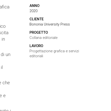
ANNO
afica
2020
CLIENTE
Bononia University Press
ico
scita
PROGETTO
Collana editoriale
 in
LAVORO
Progettazione grafica e servizi
 di un
editoriali
il
e che
e e