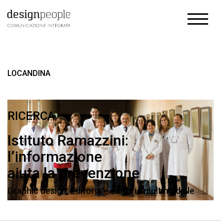
LOCANDINA
RICERCA
Istituto Ramazzini:
l’informazione
aiuta la prevenzione
Graphic design
,
Editoria e editoria multimediale