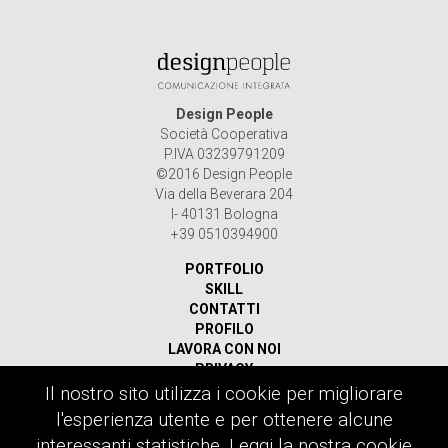
Design People
Società Cooperativa
P.IVA 03239791209
©2016 Design People
Via della Beverara 204
I- 40131 Bologna
+39 0510394900
PORTFOLIO
SKILL
CONTATTI
PROFILO
LAVORA CON NOI
PRIVACY
Il nostro sito utilizza i cookie per migliorare
Ricerca
l'esperienza utente e per ottenere alcune
per:
interessanti statistiche.
Leggi la nostra cookie