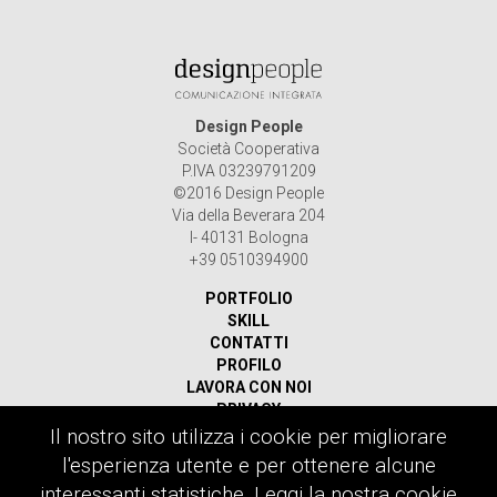
Design People
Società Cooperativa
P.IVA 03239791209
©2016 Design People
Via della Beverara 204
I- 40131 Bologna
+39 0510394900
PORTFOLIO
SKILL
CONTATTI
PROFILO
LAVORA CON NOI
PRIVACY
Il nostro sito utilizza i cookie per migliorare
Ricerca
l'esperienza utente e per ottenere alcune
per:
interessanti statistiche.
Leggi la nostra cookie