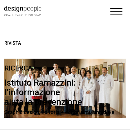
RIVISTA
RICERCA
Istituto Ramazzini:
l’informazione
aiuta la prevenzione
Graphic design
,
Editoria e editoria multimediale