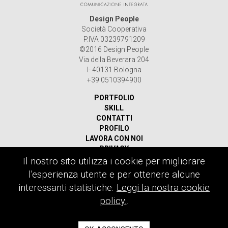
Design People
Società Cooperativa
P.IVA 03239791209
©2016 Design People
Via della Beverara 204
I- 40131 Bologna
+39 0510394900
PORTFOLIO
SKILL
CONTATTI
PROFILO
LAVORA CON NOI
PRIVACY
Il nostro sito utilizza i cookie per migliorare
Ricerca
l'esperienza utente e per ottenere alcune
per:
interessanti statistiche.
Leggi la nostra cookie
policy.
.