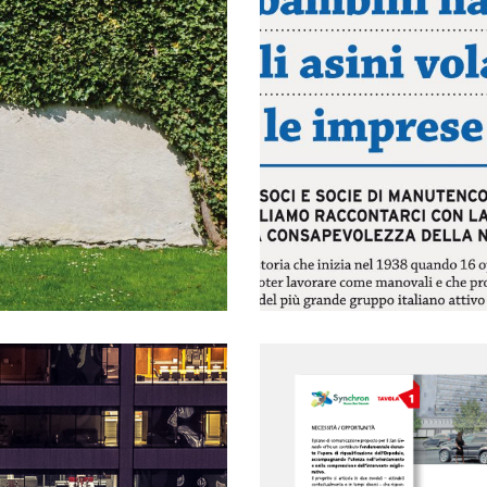
COMUNICAZ
CI
G E
MARKETING