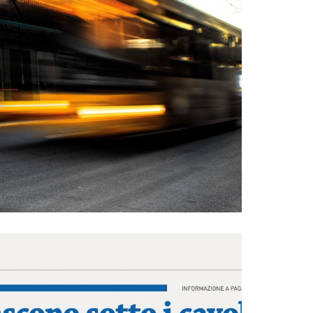
IONE PER ENTI PUBBLICI
ESIGN
ADV
WEB
MARKETING E
ZIONE