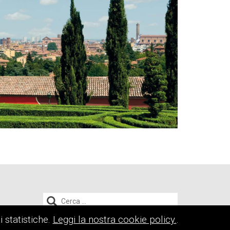
ZIONE
ESIGN
MARKETING E
ZIONE
Ricerca
per:
i statistiche.
Leggi la nostra cookie policy.
.