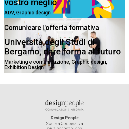
vostro meglio
ADV
,
Graphic design
Comunicare l'offerta formativa
Università degli Studi di
Bergamo, dare forma al futuro
Marketing e comunicazione
,
Graphic design
,
Exhibition Design
Design People
Società Cooperativa