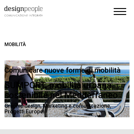
MOBILITÀ
Comunicare nuove forme di mobilità
SUMPORT, mobilità urbana
sostenibile nel Mediterraneo
Graphic design
,
Marketing e comunicazione
,
Progetti Europei