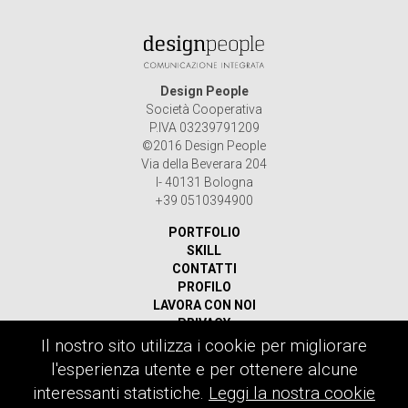
Design People
Società Cooperativa
P.IVA 03239791209
©2016 Design People
Via della Beverara 204
I- 40131 Bologna
+39 0510394900
PORTFOLIO
SKILL
CONTATTI
PROFILO
LAVORA CON NOI
PRIVACY
Il nostro sito utilizza i cookie per migliorare
Ricerca
l'esperienza utente e per ottenere alcune
per:
interessanti statistiche.
Leggi la nostra cookie